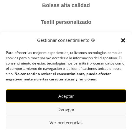
Bolsas alta calidad
Textil personalizado
Material promocional
Gestionar consentimiento 🍪
Para ofrecer las mejores experiencias, utilizamos tecnologías como las
Embalaje y Packaging
cookies para almacenar y/o acceder a la información del dispositivo. El
consentimiento de estas tecnologías nos permitirá procesar datos como
el comportamiento de navegación o las identificaciones únicas en este
sitio.
No consentir o retirar el consentimiento, puede afectar
negativamente a ciertas características y funciones.
Aviso legal
–
Política de cookies
–
Política de
privacidad
Aceptar
Todos los derechos reservados | Copyright
Denegar
2018 – 2024 ©
Boulders
Ver preferencias